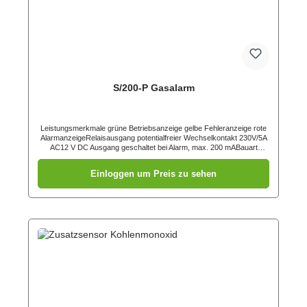
S/200-P Gasalarm
Leistungsmerkmale grüne Betriebsanzeige gelbe Fehleranzeige rote
AlarmanzeigeRelaisausgang potentialfreier Wechselkontakt 230V/5A
AC12 V DC Ausgang geschaltet bei Alarm, max. 200 mABauart
geprüft nach EN 50194-1:2009 und DIN EN 60335-
1 Ansprechschwellen Butan (Flüssiggas) ca. 0,2050 % in der
Einloggen um Preis zu sehen
Raumluft Propan (Flüssiggas) ca. 0,2400 % in der Raumluft Methan
(Stadtgas/Erdgas) ca. 0,4000 % in der Raumluft