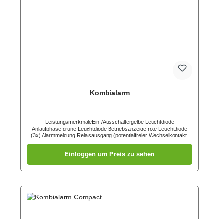
Kombialarm
LeistungsmerkmaleEin-/Ausschaltergelbe Leuchtdiode
Anlaufphase grüne Leuchtdiode Betriebsanzeige rote Leuchtdiode
(3x) Alarmmeldung Relaisausgang (potentialfreier Wechselkontakt)
1A/30V DC Ansprechschwellen Narkosegas ab ca. 100 ppm
(abhängig vom Narkosegas) Butan (Flüssiggas) ca. 0,4 % in der
Einloggen um Preis zu sehen
Raumluft Propan (Flüssiggas) ca. 0,5 % in der Raumluft Methan
(Stadtgas) ca. 0,8 % in der Raumluft Kohlenmonoxid (Zusatzsensor)
ca. 200 ppm Optionales ZubehörZusatzsensor
KohlenmonoxidBlitzsignallampe + SireneBlitzsignallampe