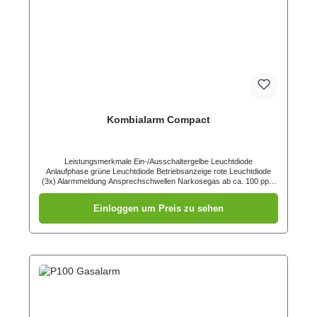
Kombialarm Compact
Leistungsmerkmale Ein-/Ausschaltergelbe Leuchtdiode
Anlaufphase grüne Leuchtdiode Betriebsanzeige rote Leuchtdiode
(3x) Alarmmeldung Ansprechschwellen Narkosegas ab ca. 100 ppm
(abhängig vom Narkosegas) Butan (Flüssiggas) ca. 0,4 % in der
Raumluft Propan (Flüssiggas) ca. 0,5 % in der Raumluft Methan
Einloggen um Preis zu sehen
(Stadtgas) ca. 0,8 % in der Raumluft