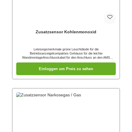
Zusatzsensor Kohlenmonoxid
Leistungsmerkmale grüne Leuchtdiode für die
Betriebsanzeigekompaktes Gehäuse für die leichte
WandmontageAnschlusskabel für den Anschluss an den AMS
KOMBIALARM Ansprechschwellen Kohlenmonoxid (Zusatzsensor):
ca. 200ppm
Einloggen um Preis zu sehen