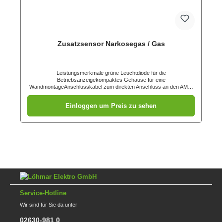
Zusatzsensor Narkosegas / Gas
Leistungsmerkmale grüne Leuchtdiode für die
Betriebsanzeigekompaktes Gehäuse für eine
WandmontageAnschlusskabel zum direkten Anschluss an den AMS-
KOMBIALARM Ansprechschwellen Narkosegas ab ca. 100 ppm
(abhängig vom Narkosegas) Butan (Flüssiggas) ca. 0,4 % in der
Einloggen um Preis zu sehen
Raumluft Propan (Flüssiggas) ca. 0,5 % in der Raumluft Methan
(Stadtgas) ca. 0,8 % in der Raumluft
Service-Hotline
Wir sind für Sie da unter
02630-981 0