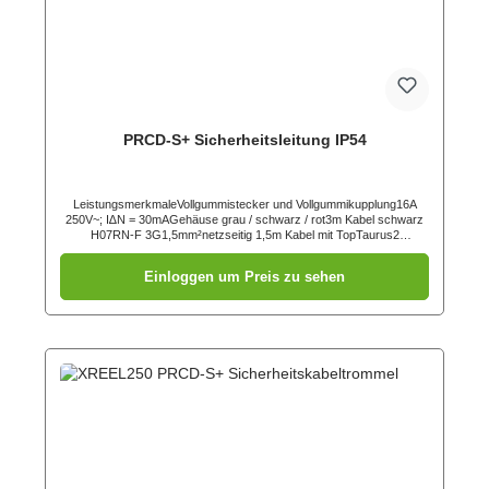
PRCD-S+ Sicherheitsleitung IP54
LeistungsmerkmaleVollgummistecker und Vollgummikupplung16A
250V~; I∆N = 30mAGehäuse grau / schwarz / rot3m Kabel schwarz
H07RN-F 3G1,5mm²netzseitig 1,5m Kabel mit TopTaurus2
Schutzkontaktstecker (05721-sr)abgangsseitig 1,5m Kabel mit
TopTaurus2 Schutzkontaktkupplung mit Klappdeckel (25712-
Einloggen um Preis zu sehen
sr)Personenschutzschalter gemäß DIN VDE 0661