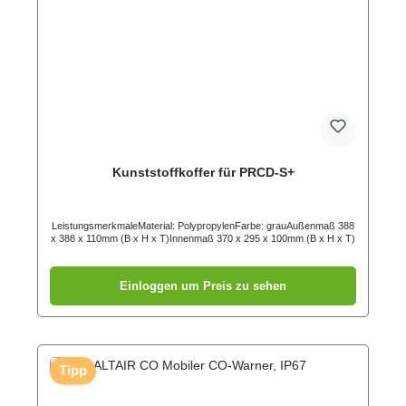
Kunststoffkoffer für PRCD-S+
LeistungsmerkmaleMaterial: PolypropylenFarbe: grauAußenmaß 388
x 388 x 110mm (B x H x T)Innenmaß 370 x 295 x 100mm (B x H x T)
Einloggen um Preis zu sehen
Tipp