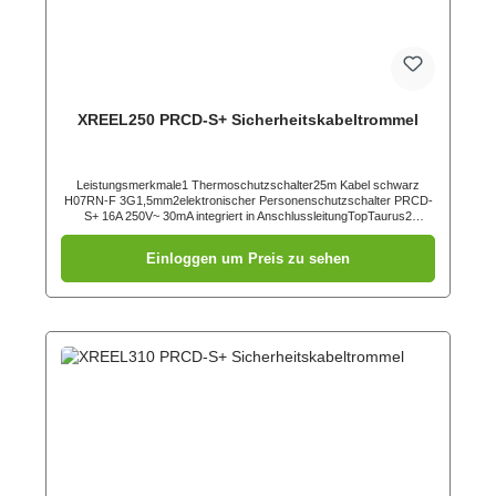
XREEL250 PRCD-S+ Sicherheitskabeltrommel
Leistungsmerkmale1 Thermoschutzschalter25m Kabel schwarz
H07RN-F 3G1,5mm2elektronischer Personenschutzschalter PRCD-
S+ 16A 250V~ 30mA integriert in AnschlussleitungTopTaurus2
Schutzkontaktstecker 16A 2p+PE 250V IP54 (05721-sr) zweifaches
Erdungssystemabgedichteter Anschlussraumstabiles
Einloggen um Preis zu sehen
Kunststoffgestell (schwarz) mit ergonomisch geformtem
TragegriffZentralscheibe mit 3 Schutzkontakt Anbausteckdosen
österr./deutsch. System mit Klappdeckel und Dichtrand (105-
0bsw)Kabeltrommel betriebsfertig verdrahtet