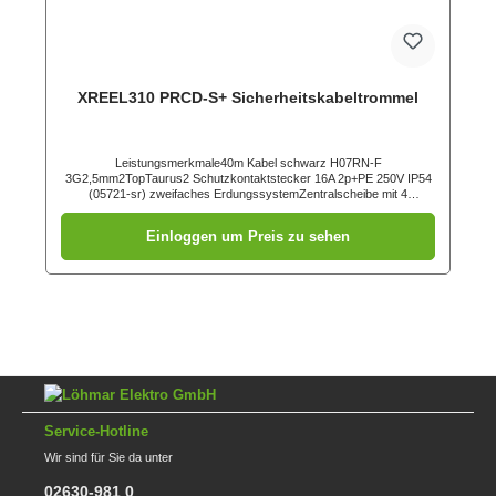
XREEL310 PRCD-S+ Sicherheitskabeltrommel
Leistungsmerkmale40m Kabel schwarz H07RN-F
3G2,5mm2TopTaurus2 Schutzkontaktstecker 16A 2p+PE 250V IP54
(05721-sr) zweifaches ErdungssystemZentralscheibe mit 4
Schutzkontakt Anbausteckdosen österr./deutsch. System mit
Klappdeckel und Dichtrand (105-0bsw)Kunststofftrommel (schwarz)
Einloggen um Preis zu sehen
mit zentral angeordneter, innenliegender
Bremsvorrichtungabgedichteter Anschlussraumstabiles
Kunststoffgestell (schwarz) mit ergonomisch geformtem Tragegriff1
SpannungskontrollleuchteKabeltrommel betriebsfertig verdrahtet
Service-Hotline
Wir sind für Sie da unter
02630-981 0