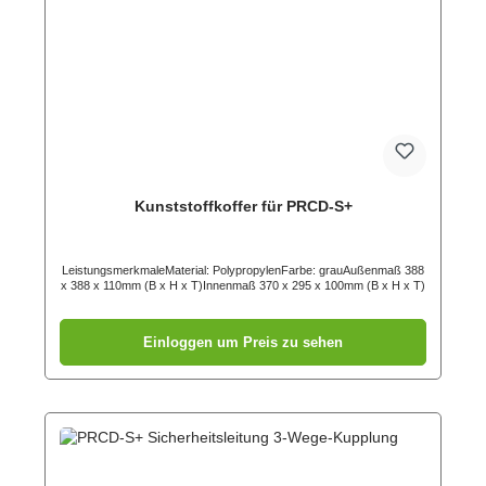
Kunststoffkoffer für PRCD-S+
LeistungsmerkmaleMaterial: PolypropylenFarbe: grauAußenmaß 388
x 388 x 110mm (B x H x T)Innenmaß 370 x 295 x 100mm (B x H x T)
Einloggen um Preis zu sehen