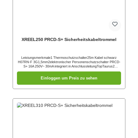
XREEL250 PRCD-S+ Sicherheitskabeltrommel
Leistungsmerkmale1 Thermoschutzschalter25m Kabel schwarz
H07RN-F 3G1,5mm2elektronischer Personenschutzschalter PRCD-
S+ 16A 250V~ 30mA integriert in AnschlussleitungTopTaurus2
Schutzkontaktstecker 16A 2p+PE 250V IP54 (05721-sr) zweifaches
Erdungssystemabgedichteter Anschlussraumstabiles
Einloggen um Preis zu sehen
Kunststoffgestell (schwarz) mit ergonomisch geformtem
TragegriffZentralscheibe mit 3 Schutzkontakt Anbausteckdosen
österr./deutsch. System mit Klappdeckel und Dichtrand (105-
0bsw)Kabeltrommel betriebsfertig verdrahtet