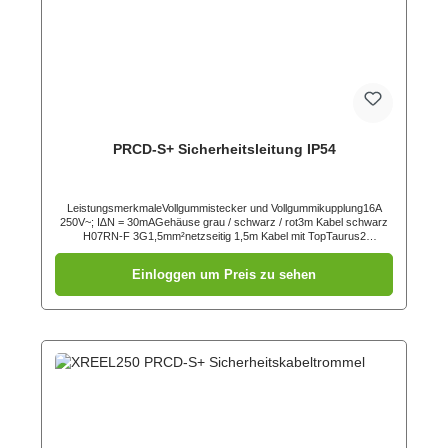
PRCD-S+ Sicherheitsleitung IP54
LeistungsmerkmaleVollgummistecker und Vollgummikupplung16A
250V~; I∆N = 30mAGehäuse grau / schwarz / rot3m Kabel schwarz
H07RN-F 3G1,5mm²netzseitig 1,5m Kabel mit TopTaurus2
Schutzkontaktstecker (05721-sr)abgangsseitig 1,5m Kabel mit
TopTaurus2 Schutzkontaktkupplung mit Klappdeckel (25712-
Einloggen um Preis zu sehen
sr)Personenschutzschalter gemäß DIN VDE 0661