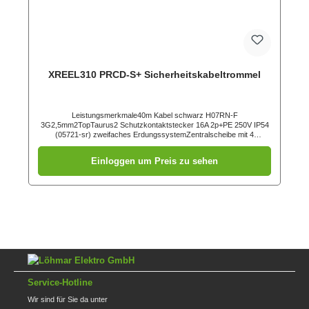
XREEL310 PRCD-S+ Sicherheitskabeltrommel
Leistungsmerkmale40m Kabel schwarz H07RN-F
3G2,5mm2TopTaurus2 Schutzkontaktstecker 16A 2p+PE 250V IP54
(05721-sr) zweifaches ErdungssystemZentralscheibe mit 4
Schutzkontakt Anbausteckdosen österr./deutsch. System mit
Klappdeckel und Dichtrand (105-0bsw)Kunststofftrommel (schwarz)
Einloggen um Preis zu sehen
mit zentral angeordneter, innenliegender
Bremsvorrichtungabgedichteter Anschlussraumstabiles
Kunststoffgestell (schwarz) mit ergonomisch geformtem Tragegriff1
SpannungskontrollleuchteKabeltrommel betriebsfertig verdrahtet
Service-Hotline
Wir sind für Sie da unter