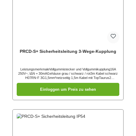
PRCD-S+ Sicherheitsleitung 3-Wege-Kupplung
LeistungsmerkmaleVollgummistecker und Vollgummikupplung16A
250V~; I∆N = 30mAGehäuse grau / schwarz / rot3m Kabel schwarz
H07RN-F 3G1,5mm²netzseitig 1,5m Kabel mit TopTaurus2
Schutzkontaktstecker (05721-sr)abgangsseitig 1,5m Kabel mit 3-fach
Vollgummi Schutzkontaktkupplung mit Klappdeckel (253622-
Einloggen um Preis zu sehen
s)Schutzkontaktkupplung mit KlappdeckelPersonenschutzschalter
gemäß DIN VDE 0661