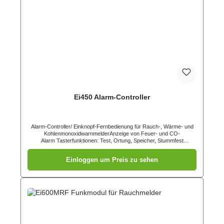
Ei450 Alarm-Controller
Alarm-Controller/ Einknopf-Fernbedienung für Rauch-, Wärme- und
KohlenmonoxidwarnmelderAnzeige von Feuer- und CO-
Alarm Tasterfunktionen: Test, Ortung, Speicher, Stummfest
eingebaute 3V-Lithiumbatterie integriertes
Funkmodul übereinstimmend mit Funkanlagen-Richtlinie (RED)
Einloggen um Preis zu sehen
2014/53/EU AP-Montage 5 Jahre Garantie, 10 Jahre Lebensdauer