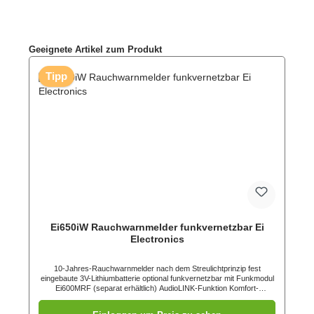
Produktgalerie überspringen
Geeignete Artikel zum Produkt
Tipp
Ei650iW Rauchwarnmelder funkvernetzbar Ei
Electronics
10-Jahres-Rauchwarnmelder nach dem Streulichtprinzip fest
eingebaute 3V-Lithiumbatterie optional funkvernetzbar mit Funkmodul
Ei600MRF (separat erhältlich) AudioLINK-Funktion Komfort-
Identifikation Diagnosefunktion Ereignisspeicher 12h-
Signalunterdrückung großer Test-/ Stummschaltknopf anschwellende