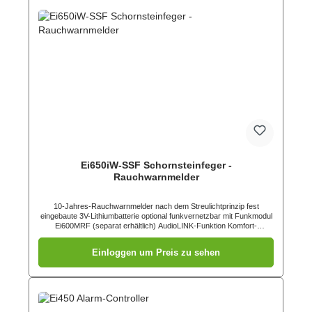
Ei650iW-SSF Schornsteinfeger -
Rauchwarnmelder
10-Jahres-Rauchwarnmelder nach dem Streulichtprinzip fest
eingebaute 3V-Lithiumbatterie optional funkvernetzbar mit Funkmodul
Ei600MRF (separat erhältlich) AudioLINK-Funktion Komfort-
IdentifikationDiagnosefunktion Ereignisspeicher12h-
Signalunterdrückung großer Test-/ Stummschaltknopfanschwellende
Einloggen um Preis zu sehen
Testlautstärke ohne LED-Blinken -
schlafzimmertauglich automatische
Verschmutzungskompensation DemontagesicherungQualitätssiegel
Q geprüft und zertifiziert nach DIN EN 14604, zur Verwendung nach
DIN 14676-15 Jahre Garantie, 10 Jahre Lebensdauer