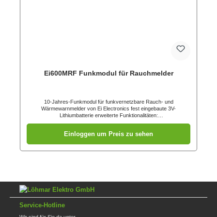
Ei600MRF Funkmodul für Rauchmelder
10-Jahres-Funkmodul für funkvernetzbare Rauch- und
Wärmewarnmelder von Ei Electronics fest eingebaute 3V-
Lithiumbatterie erweiterte Funktionalitäten:
Funkstreckenüberwachung, Head-Removal, Easy-
Entry übereinstimmend mit Funkanlagen-Richtlinie (RED)
Einloggen um Preis zu sehen
2014/53/EU 5 Jahre Garantie, 10 Jahre Lebensdauer
Service-Hotline
Wir sind für Sie da unter