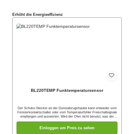
Produktgalerie überspringen
Erhöht die Energieeffizienz
BL220TEMP Funktemperatursensor
Der Schuko-Stecker an der Dunstabzugshaube kann entweder vom
Fensterkontaktschalter oder vom Temperaturfühler Freischaltsignale
empfangen und auswerten. Wird der Ofen nicht benutzt, was der
Temperaturfühler über die Abgastemperatur im Rauchrohr feststellen
kann (diese muss kleiner als 40°C sein), muss das Fenster nicht
Einloggen um Preis zu sehen
extra geöffnet werden, um die Dunstabzugshaube benutzen zu
können.Ist die gemessene Temperatur im Rauchrohr des Ofens