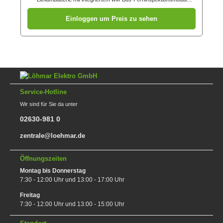
(Datenauslesung über externes Auslesegerät) stand-alone
Gerät großer Test-/ Stummschaltknopf anschwellende
Einloggen um Preis zu sehen
Testlautstärke ohne LED-Blinken -
schlafzimmertauglich Hinderniserkennungssystem automatische
Verschmutzungskompensation Demontagesicherung Qualitätssiegel
Q geprüft und zertifiziert nach DIN EN 14604, zur Verwendung nach
DIN 14676-1 5 Jahre Garantie, 10 Jahre Lebensdauer
Service-Hotline
Wir sind für Sie da unter
02630-981 0
zentrale@loehmar.de
Öffnungszeiten
Montag bis Donnerstag
7:30 - 12:00 Uhr und 13:00 - 17:00 Uhr
Freitag
7:30 - 12:00 Uhr und 13:00 - 15:00 Uhr