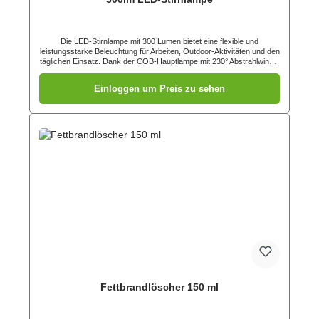
Die LED-Stirnlampe mit 300 Lumen bietet eine flexible und
leistungsstarke Beleuchtung für Arbeiten, Outdoor-Aktivitäten und den
täglichen Einsatz. Dank der COB-Hauptlampe mit 230° Abstrahlwinkel
wird der Arbeitsbereich großflächig ausgeleuchtet, während die
zusätzliche seitliche XPE-LED eine fokussierte Lichtleistung
Einloggen um Preis zu sehen
ermöglicht. Die Stirnlampe überzeugt durch ihre komfortable,
freihändige Nutzung und das verstellbare Stirnband mit sicherem Sitz.
Der integrierte Waving-Sensor ermöglicht das Ein- und Ausschalten
ohne Berührung. Mit fünf Lichtmodi, wiederaufladbarem Akku und
USB-C-Ladefunktion eignet sich die Leuchte ideal für Baustellen,
Reparaturarbeiten, Camping, Sport und Notfälle. Vorteile 300 lm
leistungsstarke LED-Stirnlampe für freihändiges Arbeiten Flexible
COB-Hauptlampe mit 230° Ausleuchtung Zusätzliche XPE-LED als
fokussierte Spotbeleuchtung Waving-Sensor zur berührungslosen
Bedienung 5 Lichtmodi: COB 100 % / 40 %, LED 100 % / 40 %,
Blinkmodus Verstellbares, flexibles Stirnband Geeignet für
Helmmontage Spritzwassergeschützt nach IPX4 Wiederaufladbarer
Akku mit USB-C-Ladefunktion Ideal für Baustelle, Werkstatt, Outdoor
und Freizeit
Fettbrandlöscher 150 ml