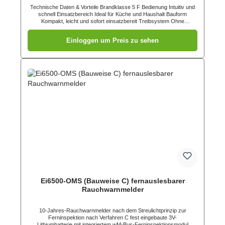
Technische Daten & Vorteile Brandklasse 5 F Bedienung Intuitiv und
schnell Einsatzbereich Ideal für Küche und Haushalt Bauform
Kompakt, leicht und sofort einsatzbereit Treibsystem Ohne
Treibgase, Aerosole oder Pressluft Wartung Wartungsfrei,
mindestens 5 Jahre Haltbarkeit Einsatztemperatur -20 °C bis +70 °C
Einloggen um Preis zu sehen
Sprühweite ca. 4 m Sprühzeit ca. 15 Sekunden Betriebsdruck ca. 2
bar Flüssigkeitsdruck (kein Gasdruck) Löschmittel Flüssig-
Hochleistungs-Fettlöschmittel auf Basis organischer Salze
Ausstattung Löschdose mit Siegelband und Abdeckklappe Norm
Kompatibel zu DIN EN 3-7 Der innovative Aufbau ohne Druckgas
macht den Fett- und Festbrandlöscher besonders sicher in Lagerung
und Handhabung. Gleichzeitig sorgt das leistungsstarke Löschmittel
für eine zuverlässige Brandbekämpfung bei Fettbränden sowie
kleineren Feststoffbränden.
Ei6500-OMS (Bauweise C) fernauslesbarer
Rauchwarnmelder
10-Jahres-Rauchwarnmelder nach dem Streulichtprinzip zur
Ferninspektion nach Verfahren C fest eingebaute 3V-
Lithiumbatterie mit integriertem wM-Bus-Ferninspektionsmodul