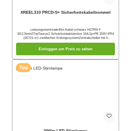
XREEL310 PRCD-S+ Sicherheitskabeltrommel
Leistungsmerkmale40m Kabel schwarz H07RN-F
3G2,5mm2TopTaurus2 Schutzkontaktstecker 16A 2p+PE 250V IP54
(05721-sr) zweifaches ErdungssystemZentralscheibe mit 4
Schutzkontakt Anbausteckdosen österr./deutsch. System mit
Klappdeckel und Dichtrand (105-0bsw)Kunststofftrommel (schwarz)
Einloggen um Preis zu sehen
mit zentral angeordneter, innenliegender
Bremsvorrichtungabgedichteter Anschlussraumstabiles
Kunststoffgestell (schwarz) mit ergonomisch geformtem Tragegriff1
SpannungskontrollleuchteKabeltrommel betriebsfertig verdrahtet
Tipp
300lm LED-Stirnlampe